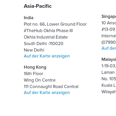
Asia-Pacific
Singap
India
10 Ans
Plot no. 66, Lower Ground Floor
#13-09
#TheHub Okhla Phase-III
Interna
Okhla Industrial Estate
(07990
South Delhi -110020
Auf de
New Delhi
Auf der Karte anzeigen
Malays
1-19-0
Hong Kong
Laman 
16th Floor
No. 10
Wing On Centre
Kuala 
111 Connaught Road Central
Wilaya
Auf der Karte anzeigen