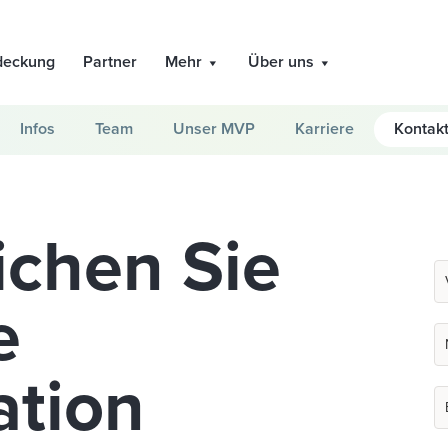
deckung
Partner
Mehr
Über uns
Infos
Team
Unser MVP
Karriere
Kontak
ichen Sie
e
tion