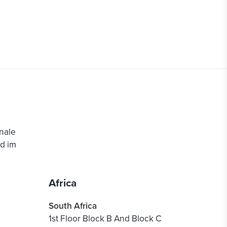
nale
d im
Africa
South Africa
1st Floor Block B And Block C