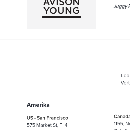
Juggy 
Loo
Ver
Amerika
Canad
US - San Francisco
1155, N
575 Market St, Fl 4