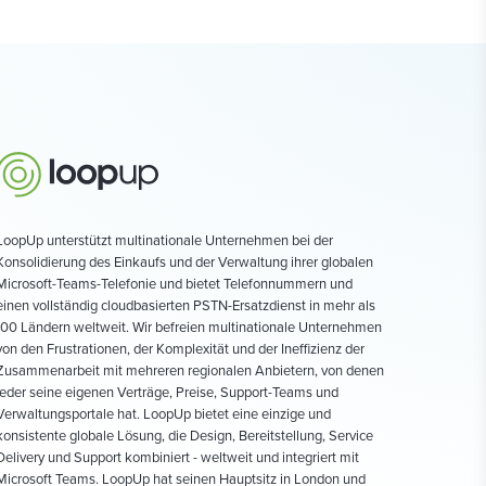
LoopUp unterstützt multinationale Unternehmen bei der
Konsolidierung des Einkaufs und der Verwaltung ihrer globalen
Microsoft-Teams-Telefonie und bietet Telefonnummern und
einen vollständig cloudbasierten PSTN-Ersatzdienst in mehr als
100 Ländern weltweit. Wir befreien multinationale Unternehmen
von den Frustrationen, der Komplexität und der Ineffizienz der
Zusammenarbeit mit mehreren regionalen Anbietern, von denen
jeder seine eigenen Verträge, Preise, Support-Teams und
Verwaltungsportale hat. LoopUp bietet eine einzige und
konsistente globale Lösung, die Design, Bereitstellung, Service
Delivery und Support kombiniert - weltweit und integriert mit
Microsoft Teams. LoopUp hat seinen Hauptsitz in London und