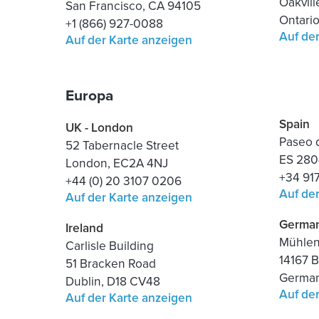
Oakvill
San Francisco, CA 94105
Ontari
+1 (866) 927-0088
Auf de
Auf der Karte anzeigen
Europa
Spain
UK - London
Paseo d
52 Tabernacle Street
ES 280
London, EC2A 4NJ
+34 91
+44 (0) 20 3107 0206
Auf de
Auf der Karte anzeigen
Germa
Ireland
Mühlens
Carlisle Building
14167 B
51 Bracken Road
Germa
Dublin, D18 CV48
Auf de
Auf der Karte anzeigen