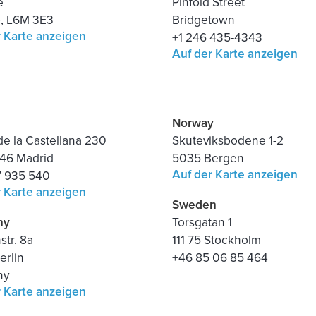
e
Pinfold Street
o, L6M 3E3
Bridgetown
r Karte anzeigen
+1 246 435-4343
Auf der Karte anzeigen
Norway
e la Castellana 230
Skuteviksbodene 1-2
46 Madrid
5035 Bergen
Auf der Karte anzeigen
7 935 540
r Karte anzeigen
Sweden
ny
Torsgatan 1
tr. 8a
111 75 Stockholm
erlin
+46 85 06 85 464
ny
r Karte anzeigen