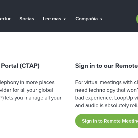
ertur
Socias
Lee mas
Compañía
 Portal (CTAP)
Sign in to our Remot
lephony in more places
For virtual meetings with c
ider for all your global
need technology that won’t
) lets you manage all your
bad experience. LoopUp vid
and audio is absolutely reli
Sign in to Remote Meetin