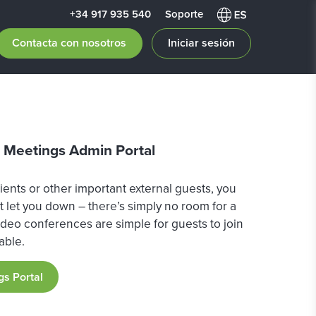
+34 917 935 540
Soporte
Contacta con nosotros
Iniciar sesión
e Meetings Admin Portal
lients or other important external guests, you
 let you down – there’s simply no room for a
eo conferences are simple for guests to join
able.
gs Portal